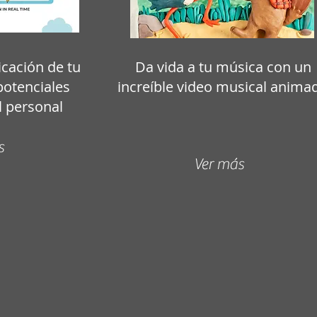
cación de tu
Da vida a tu música con un
otenciales
increíble video musical anima
el personal
s
Ver más