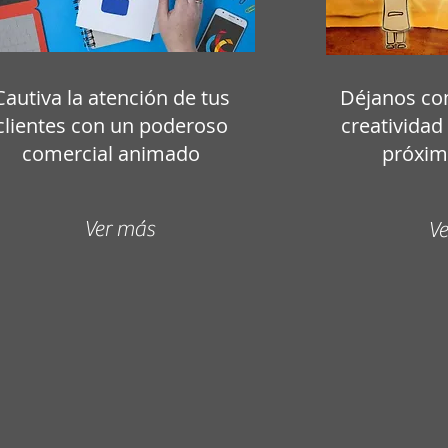
Cautiva la atención de tus
Déjanos co
clientes con un poderoso
creatividad
comercial animado
próxim
Ver más
V